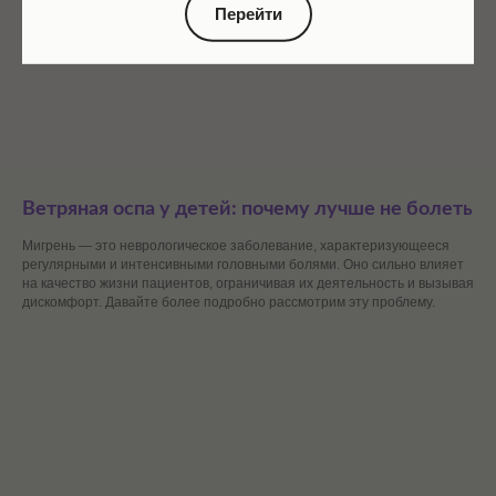
Перейти
Ветряная оспа у детей: почему лучше не болеть
Мигрень — это неврологическое заболевание, характеризующееся
регулярными и интенсивными головными болями. Оно сильно влияет
на качество жизни пациентов, ограничивая их деятельность и вызывая
дискомфорт. Давайте более подробно рассмотрим эту проблему.