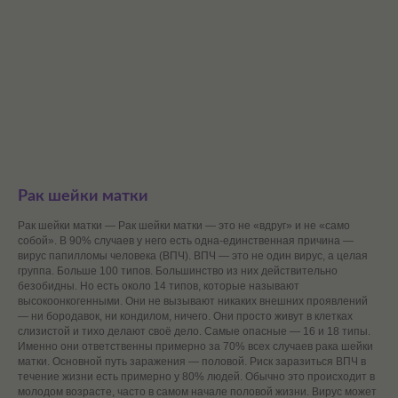
Рак шейки матки
Рак шейки матки — Рак шейки матки — это не «вдруг» и не «само
собой». В 90% случаев у него есть одна-единственная причина —
вирус папилломы человека (ВПЧ). ВПЧ — это не один вирус, а целая
группа. Больше 100 типов. Большинство из них действительно
безобидны. Но есть около 14 типов, которые называют
высокоонкогенными. Они не вызывают никаких внешних проявлений
— ни бородавок, ни кондилом, ничего. Они просто живут в клетках
слизистой и тихо делают своё дело. Самые опасные — 16 и 18 типы.
Именно они ответственны примерно за 70% всех случаев рака шейки
матки. Основной путь заражения — половой. Риск заразиться ВПЧ в
течение жизни есть примерно у 80% людей. Обычно это происходит в
молодом возрасте, часто в самом начале половой жизни. Вирус может