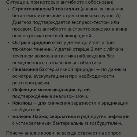
Ситуации, при которых антибиотик обоснован:
Стрептококковый тонзиллит
(ангина, вызванная
бета-гемолитическим стрептококком группы А).
Диагноз подтверждается экспресс-тестом или
посевом. Без антибиотика стрептококковая ангина
опасна ревматической лихорадкой.
Острый средний отит
у детей до 2 лет и при
тяжёлом течении. У детей старше 2 лет с лёгким
течением возможна тактика наблюдения без
немедленного назначения антибиотика.
Пневмония
бактериальной природы — по данным
осмотра, аускультации и при необходимости
рентгенографии.
Инфекции мочевыводящих путей
,
подтверждённые анализом мочи.
Коклюш
— для снижения заразности и эрадикации
возбудителя.
Болезнь Лайма
,
скарлатина
и ряд других инфекций
с установленным бактериальным возбудителем.
Почему анализ крови не всегда отвечает на вопрос