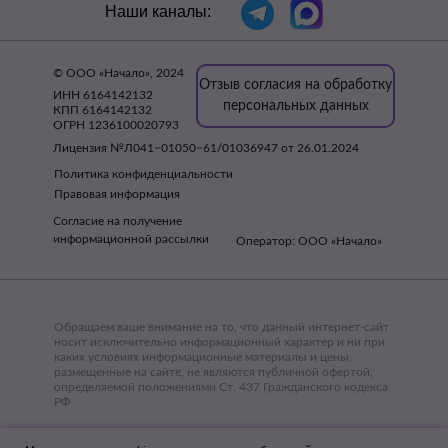
Наши каналы:
© ООО «Начало», 2024
Отзыв согласия на обработку
ИНН 6164142132
персональных данных
КПП 6164142132
ОГРН 1236100020793
Лицензия №Л041−01050−61/01036947 от 26.01.2024
Политика конфиденциальности
Правовая информация
Согласие на получение
информационной рассылки
Оператор: ООО «Начало»
Обращаем ваше внимание на то, что данный интернет-сайт
носит исключительно информационный характер и ни при
каких условиях информационные материалы и цены,
размещенные на сайте, не являются публичной офертой,
определяемой положениями Ст. 437 Гражданского кодекса
РФ
ИМЕЮТСЯ ПРОТИВОПОКАЗАНИЯ, НЕОБХОДИМА
КОНСУЛЬТАЦИЯ СПЕЦИАЛИСТА