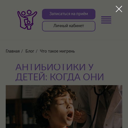
Записаться на приём
Личный кабинет
Главная
/
Блог
/
Что такое мигрень
АНТИБИОТИКИ У
ДЕТЕЙ: КОГДА ОНИ
НУЖНЫ И ПОЧЕМУ
НАЗНАЧАТЬ ИХ БЕЗ
ПОКАЗАНИЙ —
ВРЕДНО