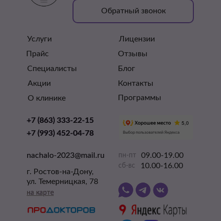
Обратный звонок
Услуги
Лицензии
Прайс
Отзывы
Специалисты
Блог
Акции
Контакты
Программы
О клинике
+7 (863) 333-22-15
+7 (863) 333-22-15
+7 (993) 452-04-78
+7 (993) 452-04-78
nachalo-2023@mail.ru
nachalo-2023@mail.ru
09.00-19.00
пн-пт
10.00-16.00
сб-вс
г. Ростов-на-Дону,
ул. Темерницкая, 78
на карте
на карте