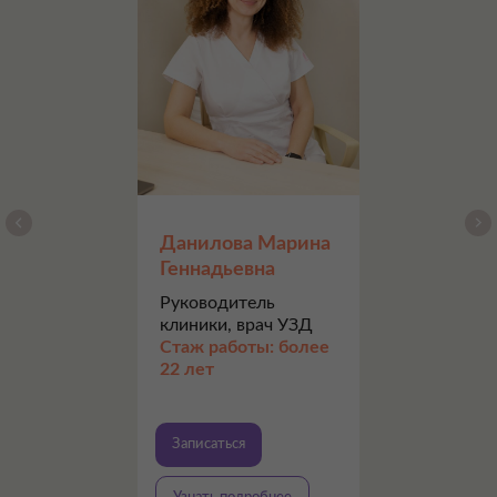
Данилова Марина
КОМПЛЕКСНЫЕ ПРОГРАММЫ
Геннадьевна
Руководитель
Выгодные предложения для взрослых и детей, а также для
клиники, врач УЗД
тех, кто планирует беременность
Стаж работы: более
22 лет
Узнать подробнее
Записаться