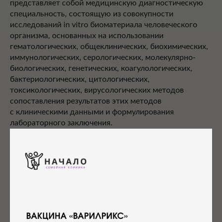
представляет собой медицинскую диагностическую
специальность, состоящую из совокупности
исследований in vitro биоматериала человеческого
организма, основанных на использовании
гематологических, общеклинических, биохимических,
иммунологических, серологических, молекулярно-
биологических, генетических, коагулологических,
бактериологических, цитологических,
токсикологических, вирусологических методов
сопоставления результатов этих методов
с клиническими данными и формулирования
лабораторного заключения.
Лабораторная диагностика всех видов выполняется
в следующих лабораториях:
— КДЛ, г. Ростов-на-Дону
— Лаборатория молекулярной патологии "Genetico", г.
Москва
— Генетическая лаборатория "Геномед", г. Москва
— НЦКМД, г. Санкт-Петербург — гистологические,
цитологические, иммуногистохимические,