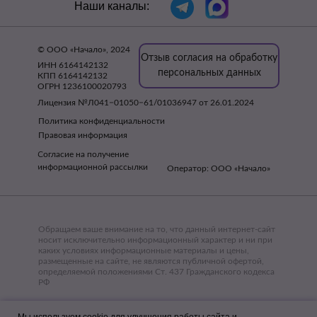
Наши каналы:
© ООО «Начало», 2024
Отзыв согласия на обработку
ИНН 6164142132
персональных данных
КПП 6164142132
ОГРН 1236100020793
Лицензия №Л041−01050−61/01036947 от 26.01.2024
Политика конфиденциальности
Правовая информация
Согласие на получение
информационной рассылки
Оператор: ООО «Начало»
Обращаем ваше внимание на то, что данный интернет-сайт
носит исключительно информационный характер и ни при
каких условиях информационные материалы и цены,
размещенные на сайте, не являются публичной офертой,
определяемой положениями Ст. 437 Гражданского кодекса
РФ
ИМЕЮТСЯ ПРОТИВОПОКАЗАНИЯ, НЕОБХОДИМА
КОНСУЛЬТАЦИЯ СПЕЦИАЛИСТА