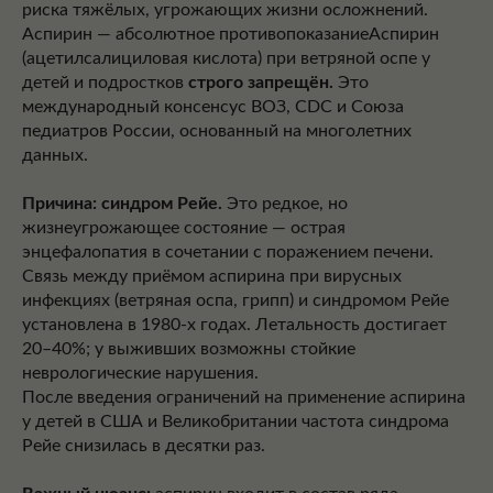
риска тяжёлых, угрожающих жизни осложнений.
Аспирин — абсолютное противопоказаниеАспирин
(ацетилсалициловая кислота) при ветряной оспе у
детей и подростков
строго запрещён.
Это
международный консенсус ВОЗ, CDC и Союза
педиатров России, основанный на многолетних
данных.
Причина: синдром Рейе.
Это редкое, но
жизнеугрожающее состояние — острая
энцефалопатия в сочетании с поражением печени.
Связь между приёмом аспирина при вирусных
инфекциях (ветряная оспа, грипп) и синдромом Рейе
установлена в 1980-х годах. Летальность достигает
20–40%; у выживших возможны стойкие
неврологические нарушения.
После введения ограничений на применение аспирина
у детей в США и Великобритании частота синдрома
Рейе снизилась в десятки раз.