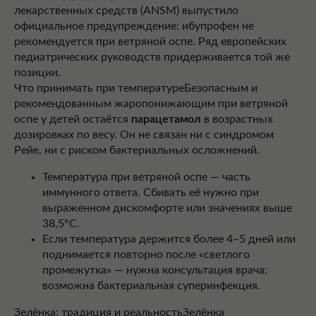
лекарственных средств (ANSM) выпустило
официальное предупреждение: ибупрофен не
рекомендуется при ветряной оспе. Ряд европейских
педиатрических руководств придерживается той же
позиции.
Что принимать при температуреБезопасным и
рекомендованным жаропонижающим при ветряной
оспе у детей остаётся
парацетамол
в возрастных
дозировках по весу. Он не связан ни с синдромом
Рейе, ни с риском бактериальных осложнений.
Температура при ветряной оспе — часть
иммунного ответа. Сбивать её нужно при
выраженном дискомфорте или значениях выше
38,5°C.
Если температура держится более 4–5 дней или
поднимается повторно после «светлого
промежутка» — нужна консультация врача:
возможна бактериальная суперинфекция.
Зелёнка: традиция и реальностьЗелёнка