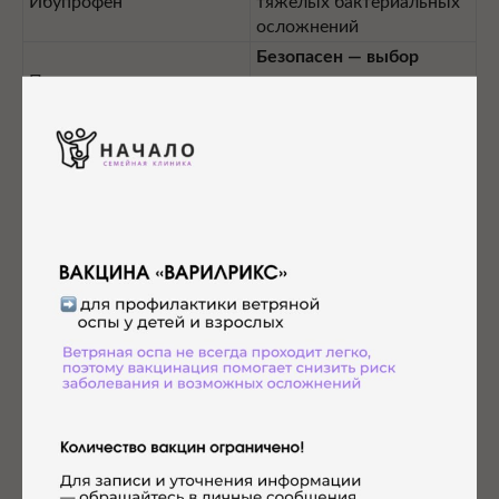
Ибупрофен
тяжёлых бактериальных
осложнений
Безопасен — выбор
Парацетамол
жаропонижающего при
необходимости
Только при
бактериальных
Антибиотики
осложнениях, по
назначению врача
По назначению врача при
Ацикловир
наличии показаний
Безвредна, лечебного
Зелёнка
действия не оказывает
Если у вас возникают вопросы по тактике лечения или
динамике состояния ребёнка, педиатры клиники
готовы помочь.
Тарасова Наталия Евгеньевна,
педиатр, аллерголог-
иммунолог, к.м.н.