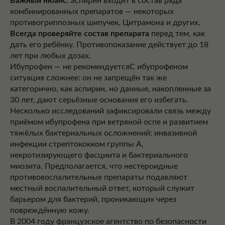
Важный нюанс:
аспирин входит в состав ряда
комбинированных препаратов — некоторых
противогриппозных шипучек, Цитрамона и других.
Всегда проверяйте состав препарата
перед тем, как
дать его ребёнку. Противопоказание действует до 18
лет при любых дозах.
Ибупрофен — не рекомендуетсяС ибупрофеном
ситуация сложнее: он не запрещён так же
категорично, как аспирин, но данные, накопленные за
30 лет, дают серьёзные основания его избегать.
Несколько исследований зафиксировали связь между
приёмом ибупрофена при ветряной оспе и развитием
тяжёлых бактериальных осложнений: инвазивной
инфекции стрептококком группы А,
некротизирующего фасциита и бактериального
миозита. Предполагается, что нестероидные
противовоспалительные препараты подавляют
местный воспалительный ответ, который служит
барьером для бактерий, проникающих через
повреждённую кожу.
В 2004 году французское агентство по безопасности