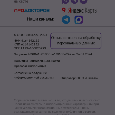
на карте
на карте
Наши каналы:
© ООО «Начало», 2024
Отзыв согласия на обработку
ИНН 6164142132
персональных данных
КПП 6164142132
ОГРН 1236100020793
Лицензия №Л041−01050−61/01036947 от 26.01.2024
Политика конфиденциальности
Правовая информация
Согласие на получение
информационной рассылки
Оператор: ООО «Начало»
Обращаем ваше внимание на то, что данный интернет-сайт
носит исключительно информационный характер и ни при
каких условиях информационные материалы и цены,
размещенные на сайте, не являются публичной офертой,