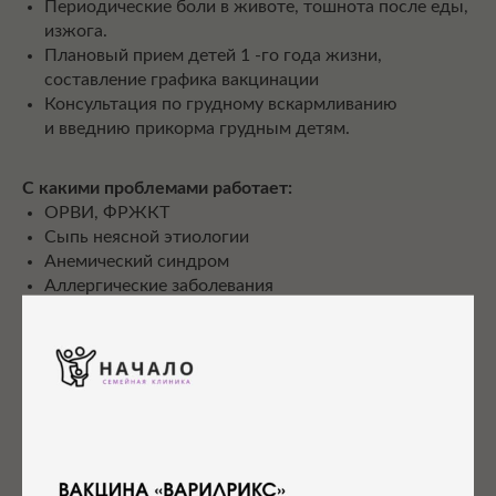
Периодические боли в животе, тошнота после еды,
изжога.
Плановый прием детей 1 -го года жизни,
составление графика вакцинации
Консультация по грудному вскармливанию
и введнию прикорма грудным детям.
С какими проблемами работает:
ОРВИ, ФРЖКТ
Сыпь неясной этиологии
Анемический синдром
Аллергические заболевания
Дети грудного возраста
Вакцинопрофилактика
Острый отит
Аденоиды
Период адаптаци к детскому саду/школе