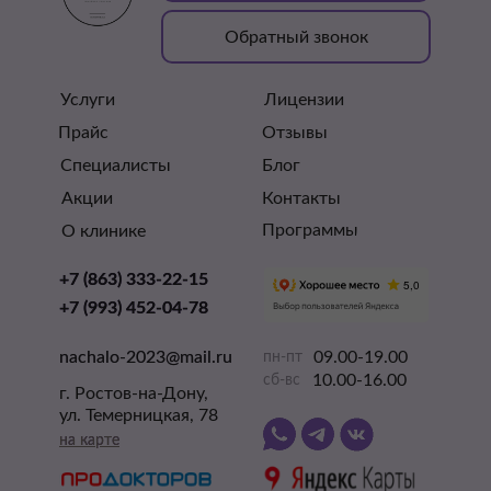
Обратный звонок
Услуги
Лицензии
Прайс
Отзывы
Специалисты
Блог
Акции
Контакты
Программы
О клинике
+7 (863) 333-22-15
+7 (863) 333-22-15
+7 (993) 452-04-78
+7 (993) 452-04-78
nachalo-2023@mail.ru
nachalo-2023@mail.ru
09.00-19.00
пн-пт
10.00-16.00
сб-вс
г. Ростов-на-Дону,
ул. Темерницкая, 78
на карте
на карте