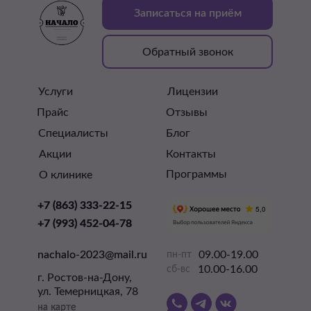
Записаться на приём
Обратный звонок
Услуги
Лицензии
Прайс
Отзывы
Специалисты
Блог
Акции
Контакты
Программы
О клинике
+7 (863) 333-22-15
+7 (863) 333-22-15
+7 (993) 452-04-78
+7 (993) 452-04-78
nachalo-2023@mail.ru
nachalo-2023@mail.ru
09.00-19.00
пн-пт
10.00-16.00
сб-вс
г. Ростов-на-Дону,
ул. Темерницкая, 78
на карте
на карте