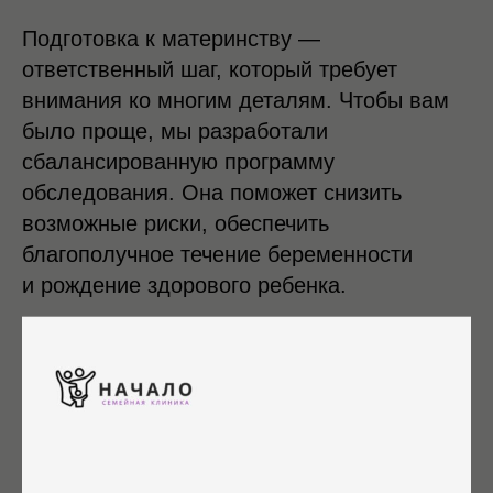
Подготовка к материнству —
ответственный шаг, который требует
внимания ко многим деталям. Чтобы вам
было проще, мы разработали
сбалансированную программу
обследования. Она поможет снизить
возможные риски, обеспечить
благополучное течение беременности
и рождение здорового ребенка.